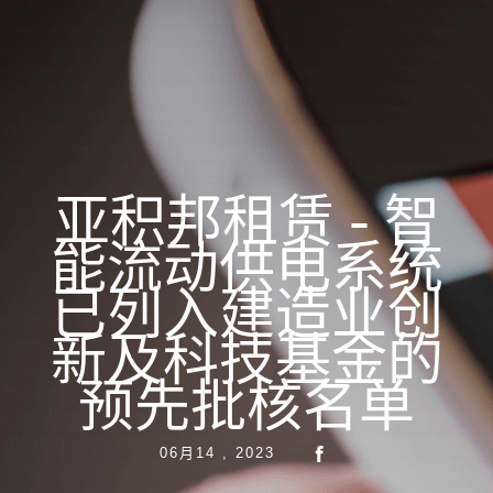
亚积邦租赁 - 智
能流动供电系统
已列入建造业创
新及科技基金的
预先批核名单
06月14 , 2023