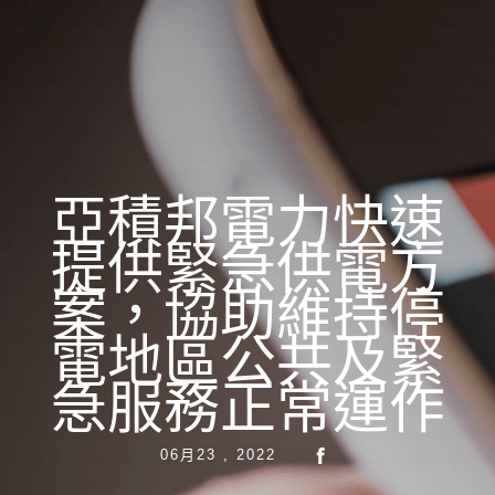
亞積邦電力快速
提供緊急供電方
案，協助維持停
電地區公共及緊
急服務正常運作
06月23 , 2022