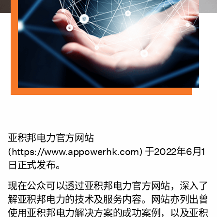
亚积邦电力官方网站
(https://www.appowerhk.com) 于2022年6月1
日正式发布。
现在公众可以透过亚积邦电力官方网站，深入了
解亚积邦电力的技术及服务内容。网站亦列出曾
使用亚积邦电力解决方案的成功案例，以及亚积