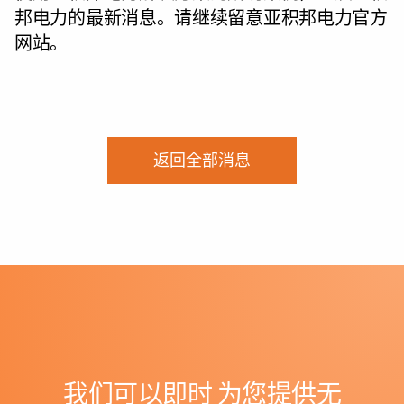
邦电力的最新消息。请继续留意亚积邦电力官方
网站。
返回全部消息
我们可以即时
为您提供无