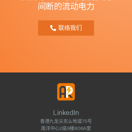
间断的流动电力
联络我们
LinkedIn
香港九龙尖东么地道75号
南洋中心2座8楼806A室